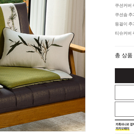
쿠션커버 
쿠션솜 추
등걸이 추
티슈커버 
총 상품