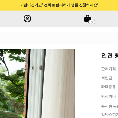
카카오/네이버 1초 회원가입하면 신규회원 적립금 1만원!
학교·관공서 후불결제 지원 안내
0
인견 
판매가격
적립금
SNS공유
방석커버
푹신한 목
일반스펀지