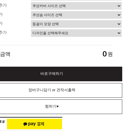
추가
가
가
추가
0
 금액
원
바로구매하기
장바구니담기 or 견적서출력
찜하기♥