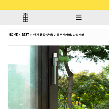
HOME
>
BEST
>
인견 풍죽(댓잎) 여름쿠션커버/방석커버