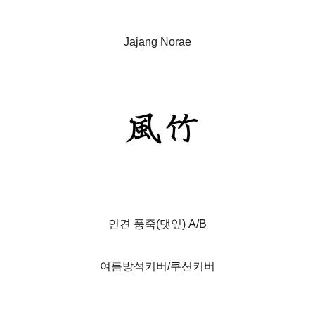
Jajang Norae
인견 풍죽(댓잎) A/B
여름방석커버/쿠션커버