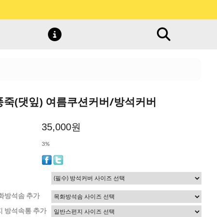
풍죽(댓잎) 여름쿠션커버/방석커버
35,000원
3%
화방석솜 추가
 방석속통 추가